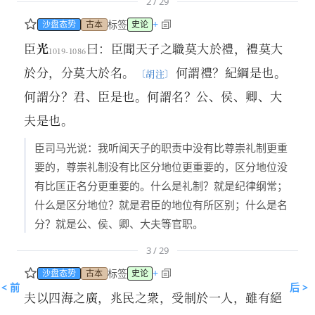
2 / 29
+
标签
沙盘态势
古本
史论
臣
光
曰：臣聞天子之職莫大於禮，禮莫大
1019-1086
於分，分莫大於名。
何謂禮？紀綱是也。
〔胡注〕
何謂分？君、臣是也。何謂名？
公
、
侯
、
卿
、
大
夫
是也。
臣司马光说：我听闻天子的职责中没有比尊崇礼制更重
要的，尊崇礼制没有比区分地位更重要的，区分地位没
有比匡正名分更重要的。什么是礼制？就是纪律纲常；
什么是区分地位？就是君臣的地位有所区别；什么是名
分？就是公、侯、卿、大夫等官职。
3 / 29
+
标签
沙盘态势
古本
史论
< 前
后 >
夫以四海之廣，兆民之衆，受制於一人，雖有絕