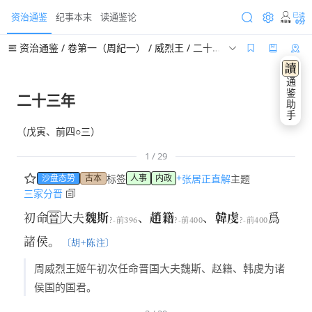
资治通鉴
纪事本末
读通鉴论
已读
0分
资治通鉴 / 卷第一（周紀一） / 威烈王 / 二十三年 （公元前403年）
通鉴助手
二十三年
（戊寅、前四○三）
1 / 29
+
标签
张居正直解
主题
沙盘态势
古本
人事
内政
三家分晋
初命
晉
大夫
魏斯
、
趙籍
、
韓虔
爲
?-前396
?-前400
?-前400
諸侯
。
〔胡+陈注〕
周威烈王姬午初次任命晋国大夫魏斯、赵籍、韩虔为诸
侯国的国君。